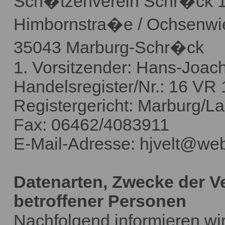
Sch�tzenverein Schr�ck 1
Himbornstra�e / Ochsenwi
35043 Marburg-Schr�ck
1. Vorsitzender: Hans-Joach
Handelsregister/Nr.: 16 VR
Registergericht: Marburg/L
Fax: 06462/4083911
E-Mail-Adresse: hjvelt@we
Datenarten, Zwecke der V
betroffener Personen
Nachfolgend informieren wi